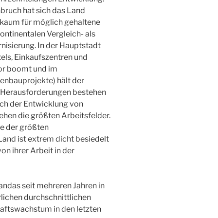
ruch hat sich das Land
e kaum für möglich gehaltene
ontinentalen Vergleich- als
rnisierung. In der Hauptstadt
tels, Einkaufszentren und
or boomt und im
ßenbauprojekte) hält der
e Herausforderungen bestehen
ich der Entwicklung von
ehen die größten Arbeitsfelder.
ne der größten
and ist extrem dicht besiedelt
n ihrer Arbeit in der
andas seit mehreren Jahren in
lichen durchschnittlichen
aftswachstum in den letzten