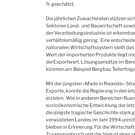
% geschätzt.
Die jährlichen Zuwachsraten stützen sic
Sektoren Land- und Bauwirtschaft sowi
der Verarbeitungsindustrie ist erkennbar 
verhältnismäßig gering. Eine entscheid
nationalen Wirtschaftssystem stellt das
Wert der importierten Produkte liegt me
derExportwert. Lösungsansätze im Bere
könnten am Beispiel Bergbau Teilerfolg
Mit der jüngsten «Made in Rwanda»-Stra
Exporte, konnte die Regierung in den let
erzielen. Wie in anderen Bereichen Rua
sozioökonomische Entwicklung der letz
die jüngste tragische Geschichte stark g
verwüsteten Landes im Jahr 1994 unmit
bleiben in Erinnerung. Für die Wirtschaf
Zusammenbruch und der Verlust einer j