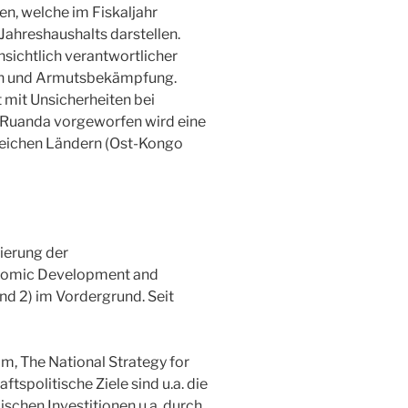
, welche im Fiskaljahr
Jahreshaushalts darstellen.
nsichtlich verantwortlicher
en und Armutsbekämpfung.
 mit Unsicherheiten bei
 Ruanda vorgeworfen wird eine
treichen Ländern (Ost-Kongo
ierung der
omic Development and
nd 2) im Vordergrund. Seit
m, The National Strategy for
tspolitische Ziele sind u.a. die
schen Investitionen u.a. durch