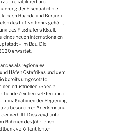
ade rehabilitiert und
ngerung der Eisenbahnlinie
ala nach Ruanda und Burundi
eich des Luftverkehrs gehört,
ung des Flughafens Kigali,
au eines neuen internationalen
uptstadt – im Bau. Die
 2020 erwartet.
andas als regionales
und Häfen Ostafrikas und dem
die bereits umgesetzte
ner industriellen «Special
rechende Zeichen setzten auch
Reformmaßnahmen der Regierung
uanda zu besonderer Anerkennung
er verhilft. Dies zeigt unter
 im Rahmen des jährlichen
ltbank veröffentlichter