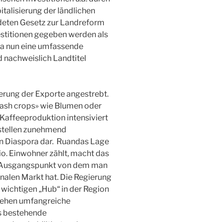
italisierung der ländlichen
deten Gesetz zur Landreform
estitionen gegeben werden als
a nun eine umfassende
 nachweislich Landtitel
ierung der Exporte angestrebt.
cash crops» wie Blumen oder
d Kaffeeproduktion intensiviert
 stellen zunehmend
n Diaspora dar. Ruandas Lage
Mio. Einwohner zählt, macht das
en Ausgangspunkt von dem man
nalen Markt hat. Die Regierung
m wichtigen „Hub“ in der Region
tehen umfangreiche
as bestehende