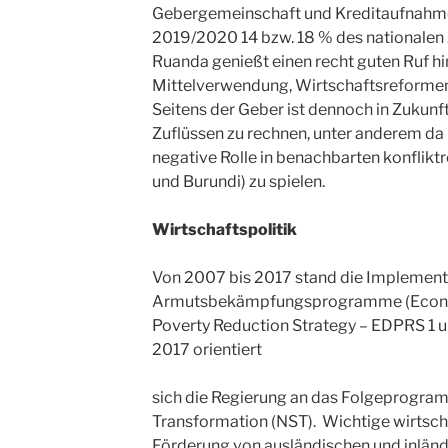
Gebergemeinschaft und Kreditaufnahmen
2019/2020 14 bzw. 18 % des nationalen 
Ruanda genießt einen recht guten Ruf hi
Mittelverwendung, Wirtschaftsreform
Seitens der Geber ist dennoch in Zukunft
Zuflüssen zu rechnen, unter anderem da
negative Rolle in benachbarten konflik
und Burundi) zu spielen.
Wirtschaftspolitik
Von 2007 bis 2017 stand die Implement
Armutsbekämpfungsprogramme (Econ
Poverty Reduction Strategy – EDPRS 1 u
2017 orientiert
sich die Regierung an das Folgeprogram
Transformation (NST). Wichtige wirtschaf
Förderung von ausländischen und inländi