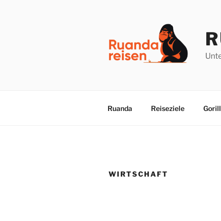
Zum
Inhalt
springen
R
Unte
Ruanda
Reiseziele
Goril
WIRTSCHAFT