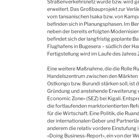
Straßenverkehrsnetz wurde bzw. wird ger
erweitert. Das Großbauprojekt zur Verlä
vom tansanischen Isaka bzw. von Kamp
befinden sich in Planungsphasen. Im Ber
neben der bereits erfolgten Modernisier
befindet sich der langfristig geplante B
Flughafens in Bugesera – südlich der Ha
Fertigstellung wird im Laufe des Jahres
Eine weitere Maßnahme, die die Rolle Ru
Handelszentrum zwischen den Märkten 
Ostkongo bzw. Burundi stärken soll, ist 
Gründung und anstehende Erweiterung ei
Economic Zone» (SEZ) bei Kigali. Entsp
die fortlaufenden marktorientierten 
für die Wirtschaft. Eine Politik, die R
der internationalen Geber und Partnerländ
anderem die relativ vordere Einstufung
«Doing Business-Report», ein von der We