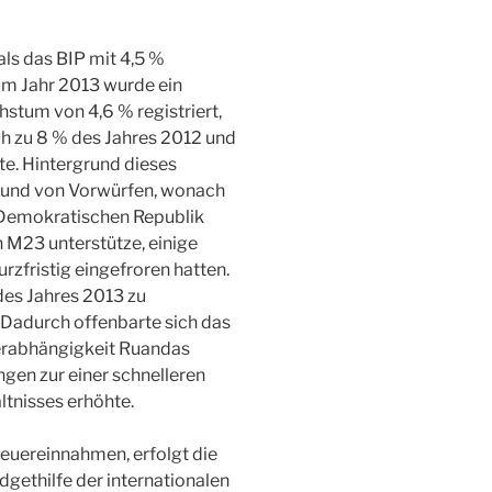
ls das BIP mit 4,5 %
im Jahr 2013 wurde ein
tum von 4,6 % registriert,
h zu 8 % des Jahres 2012 und
te. Hintergrund dieses
rund von Vorwürfen, wonach
 Demokratischen Republik
M23 unterstütze, einige
rzfristig eingefroren hatten.
des Jahres 2013 zu
Dadurch offenbarte sich das
erabhängigkeit Ruandas
gen zur einer schnelleren
ltnisses erhöhte.
teuereinnahmen, erfolgt die
dgethilfe der internationalen